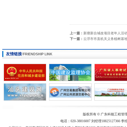
明珠湾片区配套设施完善工程施
工监理
上一篇：
新塘新合城改项目老年人活动
下一篇：
云浮市市直机关义务植树基
友情链接
/
FRIENDSHIP LINK
南沙区重点道路及高速出入口提
升改造工程监理服务
2022年-2023年黄埔区公园及广场
版权所有
©
广东科能工程管
监理服务项目
电话：020-38816007 刘经理18825127366 李经