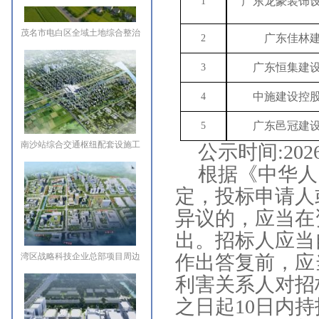
广东龙豪装饰
1
茂名市电白区全域土地综合整治
广东佳林
2
项目(一期)马踏、沙琅、观珠三
镇全域土地综合整治工程
广东恒集建
3
中施建设控
4
广东邑冠建
5
南沙站综合交通枢纽配套设施工
公示时间
:20
程(二)（标段三）
根据《中华人
定，投标申请人
异议的，应当在
出。招标人应当
湾区战略科技企业总部项目周边
作出答复前，应
市政配套道路工程
利害关系人对招
之日起10日内