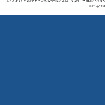
公司地址：广州黄埔区科学大道162号创意大厦B2主楼1203 广州市南沙区环市大道
粤ICP备1308
茂名市电白区全域土地综合整治
项目(一期)马踏、沙琅、观珠三
镇全域土地综合整治工程
南沙站综合交通枢纽配套设施工
程(二)（标段三）
湾区战略科技企业总部项目周边
市政配套道路工程